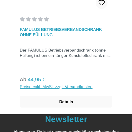
Durchschnittliche Bewertung von 0 von 5 Sternen
FAMULUS BETRIEBSVERBANDSCHRANK
OHNE FÜLLUNG
Der FAMULUS Betriebsverbandschrank (ohne
Füllung) ist ein ein-türiger Kunststoffschrank mit
sieben Innenfächern, teilweise verstellbar, sowie
drei Türfächern und nachleuchtendem
Rettungszeichen. Das Montagematerial ist im
Lieferumfang enthalten, und der Schrank ist
Regulärer Preis:
Ab
44,95 €
abschließbar. Abmessungen: 35 x 45 x 15 cm
Preise exkl. MwSt. zzgl. Versandkosten
Details
Newsletter
Abonnieren Sie jetzt unseren regelmäßig erscheinenden