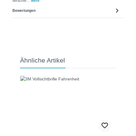
verschie…
Mehr
Bewertungen
Produktgalerie überspringen
Ähnliche Artikel