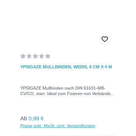
Durchschnittliche Bewertung von 0 von 5 Sternen
YPSIGAZE MULLBINDEN, WEISS, 8 CM X 4 M
YPSIGAZE Mullbinden nach DIN 61631-MB-
CV/CO, starr. Ideal zum Fixieren von Verbänden
jeder Größe. Hervorragende Saugfähigkeit, gute
Luftdurchlässigkeit und hautfreundlich. Maße: 8
cm x 4 m.
Regulärer Preis:
Ab
0,99 €
Preise exkl. MwSt. zzgl. Versandkosten