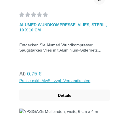
Durchschnittliche Bewertung von 0 von 5 Sternen
ALUMED WUNDKOMPRESSE, VLIES, STERIL,
10 X 10 CM
Entdecken Sie Alumed Wundkompresse:
Saugstarkes Vlies mit Aluminium-Gitternetz,
verklebt nicht. Einzeln steril verpackt, Größe
10x10 cm.
Regulärer Preis:
Ab
0,75 €
Preise exkl. MwSt. zzgl. Versandkosten
Details