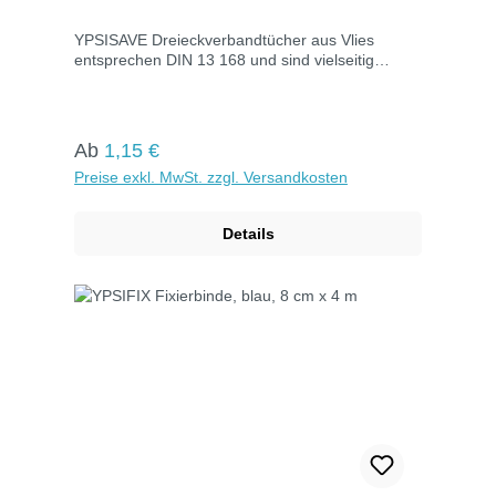
YPSISAVE Dreieckverbandtücher aus Vlies
entsprechen DIN 13 168 und sind vielseitig
einsetzbar: Ideal als Tragetücher bei
Armverletzungen, zur Arterienkompression oder
als Notverband. Einzeln folienverpackt, Maße: 96
x 96 x 136 cm.
Regulärer Preis:
Ab
1,15 €
Preise exkl. MwSt. zzgl. Versandkosten
Details