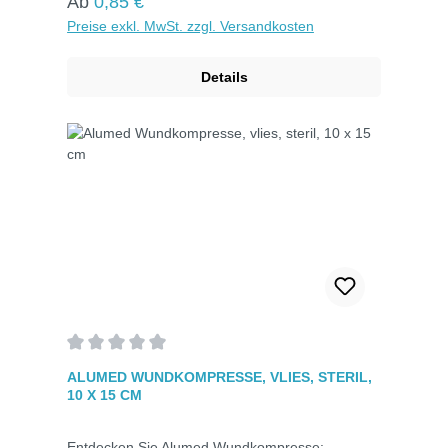
Regulärer Preis:
Ab
0,85 €
Preise exkl. MwSt. zzgl. Versandkosten
Details
Durchschnittliche Bewertung von 0 von 5 Sternen
ALUMED WUNDKOMPRESSE, VLIES, STERIL,
10 X 15 CM
Entdecken Sie Alumed Wundkompresse: