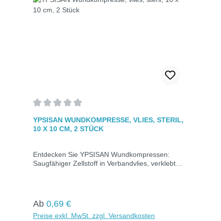
Durchschnittliche Bewertung von 0 von 5 Sternen
YPSISAN WUNDKOMPRESSE, VLIES, STERIL,
10 X 10 CM, 2 STÜCK
Entdecken Sie YPSISAN Wundkompressen:
Saugfähiger Zellstoff in Verbandvlies, verklebt
nicht. Universal einsetzbar für Verbände, Tupfer,
Behälterauskleidung. Steril, Größe 10x10 cm,
Erhältlich in Kartons mit 25 Packungen à 2 Stück.
Regulärer Preis:
Ab
0,69 €
Preise exkl. MwSt. zzgl. Versandkosten