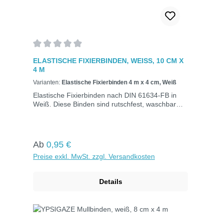
Durchschnittliche Bewertung von 0 von 5 Sternen
ELASTISCHE FIXIERBINDEN, WEISS, 10 CM X 4
M
Varianten:
Elastische Fixierbinden 4 m x 4 cm, Weiß
Elastische Fixierbinden nach DIN 61634-FB in
Weiß. Diese Binden sind rutschfest, waschbar
und dehnbar auf die doppelte Länge. Ideal zum
Fixieren von Verbänden und Befestigen von
Schienen. Einzeln verpackt in Folie mit Aufreiß-
Band.DIN 61634-FBGröße: 10 cm x 4 mFarbe:
Regulärer Preis:
Ab
0,95 €
Weiß
Preise exkl. MwSt. zzgl. Versandkosten
Details