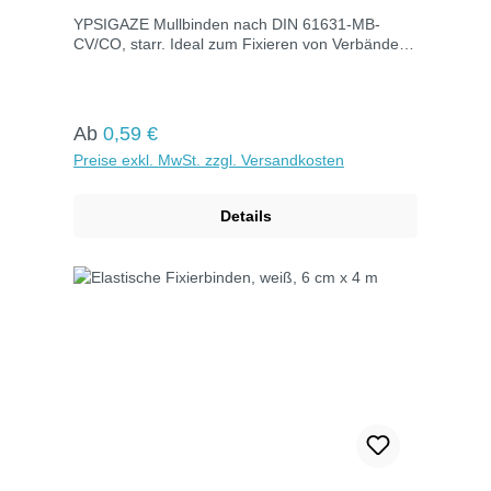
YPSIGAZE Mullbinden nach DIN 61631-MB-
CV/CO, starr. Ideal zum Fixieren von Verbänden
jeder Größe. Hervorragende Saugfähigkeit, gute
Luftdurchlässigkeit und hautfreundlich. Maße: 4
cm x 4 m.
Regulärer Preis:
Ab
0,59 €
Preise exkl. MwSt. zzgl. Versandkosten
Details