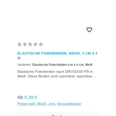
Durchschnittliche Bewertung von 0 von 5 Sternen
ELASTISCHE FIXIERBINDEN, WEISS, 4 CM X 4 M
Varianten:
Elastische Fixierbinden 4 m x 4 cm, Weiß
Elastische Fixierbinden nach DIN 61634-FB in
Weiß. Diese Binden sind rutschfest, waschbar
und dehnbar auf die doppelte Länge. Ideal zum
Fixieren von Verbänden und Befestigen von
Schienen. Einzeln verpackt in Folie mit Aufreiß-
Band.DIN 61634-FBGröße: 4 cm x 4 mFarbe:
Regulärer Preis:
Ab
0,39 €
Weiß
Preise exkl. MwSt. zzgl. Versandkosten