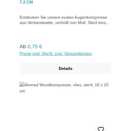
7,2 CM
Entdecken Sie unsere ovalen Augenkompresse
aus Verbandwatte, umhüllt von Mull. Steril einzeln
verpackt, Maße: 5,6 cm x 7,2 cm. Ideal für die
medizinische Versorgung Ihrer Augen.
Regulärer Preis:
Ab
0,75 €
Preise exkl. MwSt. zzgl. Versandkosten
Details