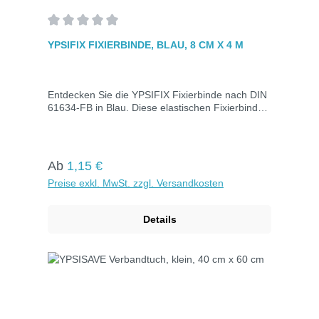
Durchschnittliche Bewertung von 0 von 5 Sternen
YPSIFIX FIXIERBINDE, BLAU, 8 CM X 4 M
Entdecken Sie die YPSIFIX Fixierbinde nach DIN
61634-FB in Blau. Diese elastischen Fixierbinden
sind rutschfest, waschbar und dehnbar auf die
doppelte Länge (8 cm x 4 m). Ideal zum Fixieren
von Verbänden und zum Überwickeln sowie
Befestigen von Schienen. Jede Binde ist einzeln
Regulärer Preis:
Ab
1,15 €
in Folie mit Aufreiß-Band verpackt, für maximale
Preise exkl. MwSt. zzgl. Versandkosten
Bequemlichkeit und Hygiene in Ihrem
Verbandstoffbedarf.DIN 61634-FBGröße: 8 cm x
4mFarbe: BlauEinzeln in Folie verpackt.
Details