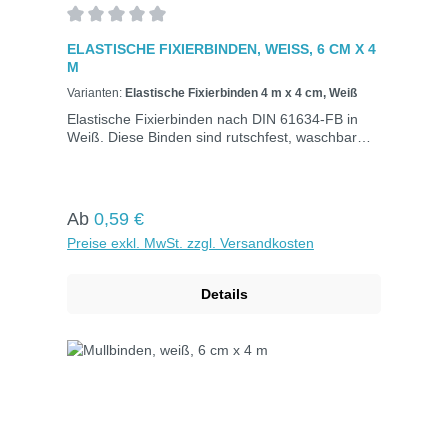
Durchschnittliche Bewertung von 0 von 5 Sternen
ELASTISCHE FIXIERBINDEN, WEISS, 6 CM X 4 M
Varianten:
Elastische Fixierbinden 4 m x 4 cm, Weiß
Elastische Fixierbinden nach DIN 61634-FB in
Weiß. Diese Binden sind rutschfest, waschbar
und dehnbar auf die doppelte Länge. Ideal zum
Fixieren von Verbänden und Befestigen von
Schienen. Einzeln verpackt in Folie mit Aufreiß-
Band.DIN 61634-FBGröße: 6 cm x 4 mFarbe:
Regulärer Preis:
Ab
0,59 €
Weiß
Preise exkl. MwSt. zzgl. Versandkosten
Details