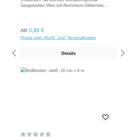
Saugstarkes Vlies mit Aluminium-Gitternetz,
verklebt nicht. Einzeln steril verpackt, Größe
10x15 cm.
Regulärer Preis:
Ab
0,85 €
Preise exkl. MwSt. zzgl. Versandkosten
Details