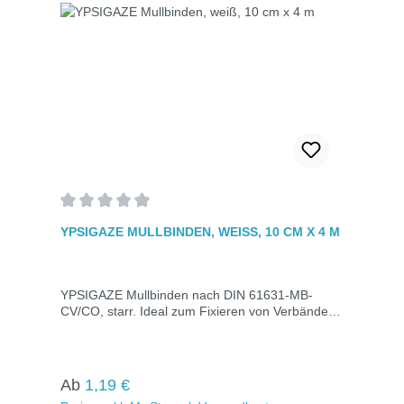
Durchschnittliche Bewertung von 0 von 5 Sternen
YPSIGAZE MULLBINDEN, WEISS, 10 CM X 4 M
YPSIGAZE Mullbinden nach DIN 61631-MB-
CV/CO, starr. Ideal zum Fixieren von Verbänden
jeder Größe. Hervorragende Saugfähigkeit, gute
Luftdurchlässigkeit und hautfreundlich. Maße: 10
cm x 4 m.
Regulärer Preis:
Ab
1,19 €