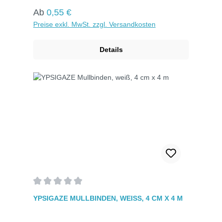
Regulärer Preis:
Ab
0,55 €
Preise exkl. MwSt. zzgl. Versandkosten
Details
Durchschnittliche Bewertung von 0 von 5 Sternen
YPSIGAZE MULLBINDEN, WEISS, 4 CM X 4 M