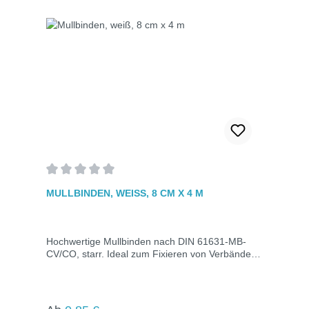
Durchschnittliche Bewertung von 0 von 5 Sternen
MULLBINDEN, WEISS, 8 CM X 4 M
Hochwertige Mullbinden nach DIN 61631-MB-
CV/CO, starr. Ideal zum Fixieren von Verbänden
jeder Größe. Hervorragende Saugfähigkeit, gute
Luftdurchlässigkeit und hautfreundlich. Maße: 8
cm x 4 m.