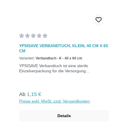
Durchschnittliche Bewertung von 0 von 5 Sternen
YPSISAVE VERBANDTUCH, KLEIN, 40 CM X 60
CM
Varianten:
Verbandtuch - K - 40 x 60 cm
YPSISAVE Verbandtuch ist eine sterile
Einzelverpackung für die Versorgung
großflächiger Unfallverletzungen, besonders bei
Brand-, Riss-, Schürf- und Quetschwunden. Kein
Verkleben oder Haften an Wundflächen, keine
Dochtwirkung. Das Verbandtuch der Größe K
Regulärer Preis:
Ab
1,15 €
misst 40 x 60 cm.
Preise exkl. MwSt. zzgl. Versandkosten
Details