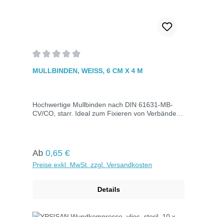
Durchschnittliche Bewertung von 0 von 5 Sternen
MULLBINDEN, WEISS, 6 CM X 4 M
Hochwertige Mullbinden nach DIN 61631-MB-
CV/CO, starr. Ideal zum Fixieren von Verbänden
jeder Größe. Hervorragende Saugfähigkeit, gute
Luftdurchlässigkeit und hautfreundlich. Maße: 6
cm x 4 m.
Regulärer Preis:
Ab
0,65 €
Preise exkl. MwSt. zzgl. Versandkosten
Details