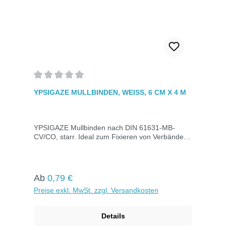
Durchschnittliche Bewertung von 0 von 5 Sternen
YPSIGAZE MULLBINDEN, WEISS, 6 CM X 4 M
YPSIGAZE Mullbinden nach DIN 61631-MB-
CV/CO, starr. Ideal zum Fixieren von Verbänden
jeder Größe. Hervorragende Saugfähigkeit, gute
Luftdurchlässigkeit und hautfreundlich. Maße: 6
cm x 4 m.
Regulärer Preis:
Ab
0,79 €
Preise exkl. MwSt. zzgl. Versandkosten
Details