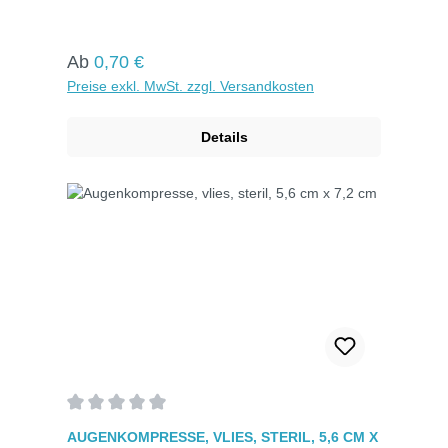
Fixieren von Verbänden und Befestigen von
Schienen. Einzeln verpackt in Folie mit Aufreiß-
Band.DIN 61634-FBGröße: 8 cm x 4 mFarbe:
Regulärer Preis:
Ab
0,70 €
Weiß
Preise exkl. MwSt. zzgl. Versandkosten
Details
Durchschnittliche Bewertung von 0 von 5 Sternen
AUGENKOMPRESSE, VLIES, STERIL, 5,6 CM X