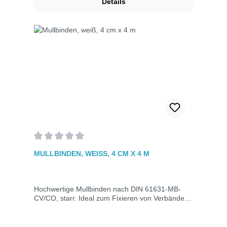
Details
Durchschnittliche Bewertung von 0 von 5 Sternen
MULLBINDEN, WEISS, 4 CM X 4 M
Hochwertige Mullbinden nach DIN 61631-MB-
CV/CO, starr. Ideal zum Fixieren von Verbänden
jeder Größe. Hervorragende Saugfähigkeit, gute
Luftdurchlässigkeit und hautfreundlich. Maße: 4
cm x 4 m.