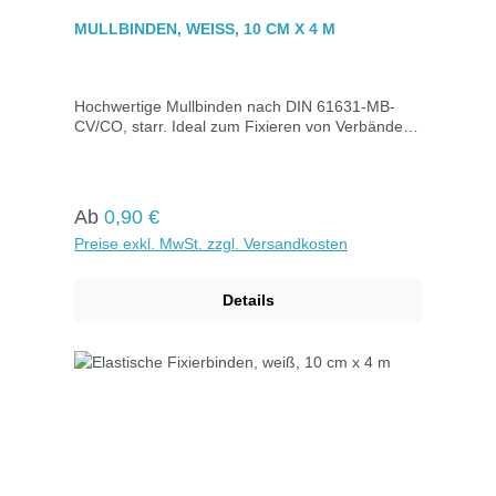
Durchschnittliche Bewertung von 0 von 5 Sternen
MULLBINDEN, WEISS, 10 CM X 4 M
Hochwertige Mullbinden nach DIN 61631-MB-
CV/CO, starr. Ideal zum Fixieren von Verbänden
jeder Größe. Hervorragende Saugfähigkeit, gute
Luftdurchlässigkeit und hautfreundlich. Maße: 10
cm x 4 m.
Regulärer Preis:
Ab
0,90 €
Preise exkl. MwSt. zzgl. Versandkosten
Details