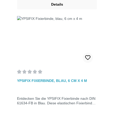
Details
Durchschnittliche Bewertung von 0 von 5 Sternen
YPSIFIX FIXIERBINDE, BLAU, 6 CM X 4 M
Entdecken Sie die YPSIFIX Fixierbinde nach DIN
61634-FB in Blau. Diese elastischen Fixierbinden
sind rutschfest, waschbar und dehnbar auf die
doppelte Länge (6 cm x 4 m). Ideal zum Fixieren