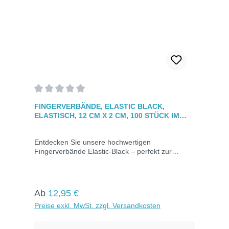
Durchschnittliche Bewertung von 0 von 5 Sternen
FINGERVERBÄNDE, ELASTIC BLACK,
ELASTISCH, 12 CM X 2 CM, 100 STÜCK IM
KARTON
Entdecken Sie unsere hochwertigen
Fingerverbände Elastic-Black – perfekt zur
sicheren Versorgung kleiner Verletzungen an
beweglichen Körperteilen, besonders in
schmutzbelasteten Bereichen. Mit hoher
Klebekraft, querelastischem Gewebe und
Regulärer Preis:
Ab
12,95 €
Luftdurchlässigkeit. Vielseitig für jede Verletzung
Preise exkl. MwSt. zzgl. Versandkosten
am Finger.