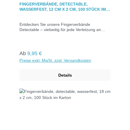
Durchschnittliche Bewertung von 0 von 5 Sternen
FINGERVERBÄNDE, DETECTABLE,
WASSERFEST, 12 CM X 2 CM, 100 STÜCK IM
KARTON
Entdecken Sie unsere Fingerverbände
Detectable – vielseitig für jede Verletzung an
jedem Teil des Fingers geeignet. Ideal für
Bereiche mit Lebensmittelkontakt, dank schneller
visueller Erkennung durch blaue Einfärbung. Mit
eingearbeiteten Metallstreifen für einfaches
Regulärer Preis:
Ab
9,95 €
Auffinden mit Metalldetektoren. Hypoallergen,
Preise exkl. MwSt. zzgl. Versandkosten
atmungsaktiv und zuverlässig klebend. Jeder
Verband ist einzeln hygienisch verpack.
Details