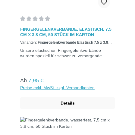
Durchschnittliche Bewertung von 0 von 5 Sternen
FINGERGELENKVERBÄNDE, ELASTISCH, 7,5
CM X 3,8 CM, 50 STÜCK IM KARTON
Varianten:
Fingergelenkverbände Elastisch 7,5 x 3,8
cm, 50 Stück
Unsere elastischen Fingergelenkverbände
wurden speziell für schwer zu versorgende
Fingergelenke entwickelt. Erhältlich in elastischer
und wasserfester Ausführung bieten sie
optimalen Schutz. Das Mullwundkissen in der
Mitte ist von einem Kleberand umgeben, der die
Regulärer Preis:
Ab
7,95 €
Wunde von allen Seiten schützt. Hautfarben und
Preise exkl. MwSt. zzgl. Versandkosten
in Kartons zu je 50 Stück verpackt. Maße: 7,5 x
3,8 cm50 Stück im KartonElastisch Elastisch,
atmungsaktiv Verklebt nicht mit der Wunde.
Details