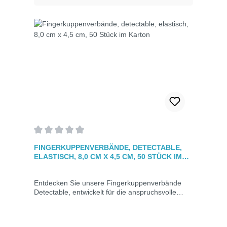
Durchschnittliche Bewertung von 0 von 5 Sternen
FINGERKUPPENVERBÄNDE, DETECTABLE,
ELASTISCH, 8,0 CM X 4,5 CM, 50 STÜCK IM
KARTON
Entdecken Sie unsere Fingerkuppenverbände
Detectable, entwickelt für die anspruchsvolle
Versorgung von Fingerkuppenverletzungen. Ideal
für Bereiche mit Lebensmittelkontakt. Schnell
erkennbar durch blaue Färbung, leicht auffindbar