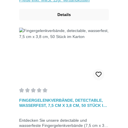
Preise exkl. MwSt. zzgl. Versandkosten
ElastischFarbe: Blau50 Stück im Karton.
Details
Durchschnittliche Bewertung von 0 von 5 Sternen
FINGERGELENKVERBÄNDE, DETECTABLE,
WASSERFEST, 7,5 CM X 3,8 CM, 50 STÜCK IM
KARTON
Entdecken Sie unsere detectable und
wasserfeste Fingergelenkverbände (7,5 cm x 3,8