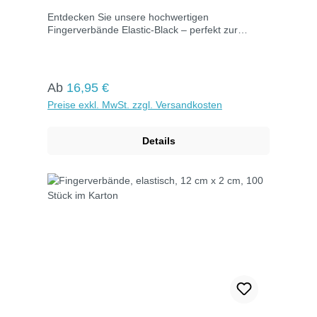
Entdecken Sie unsere hochwertigen
Fingerverbände Elastic-Black – perfekt zur
sicheren Versorgung kleiner Verletzungen an
beweglichen Körperteilen, besonders in
schmutzbelasteten Bereichen. Mit hoher
Klebekraft, querelastischem Gewebe und
Regulärer Preis:
Ab
16,95 €
Luftdurchlässigkeit. Vielseitig für jede Verletzung
Preise exkl. MwSt. zzgl. Versandkosten
am Finger.
Details