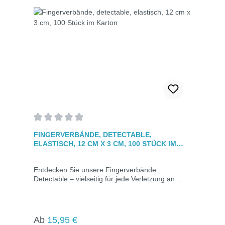
Durchschnittliche Bewertung von 0 von 5 Sternen
FINGERVERBÄNDE, DETECTABLE,
ELASTISCH, 12 CM X 3 CM, 100 STÜCK IM
KARTON
Entdecken Sie unsere Fingerverbände
Detectable – vielseitig für jede Verletzung an
jedem Teil des Fingers geeignet. Ideal für
Bereiche mit Lebensmittelkontakt, dank schneller
visueller Erkennung durch blaue Einfärbung. Mit
eingearbeiteten Metallstreifen für einfaches
Regulärer Preis:
Ab
15,95 €
Auffinden mit Metalldetektoren. Hypoallergen,