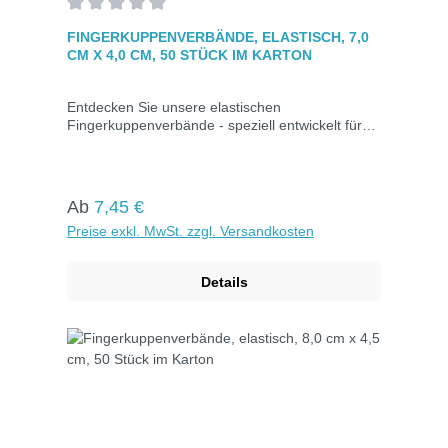
Durchschnittliche Bewertung von 0 von 5 Sternen
FINGERKUPPENVERBÄNDE, ELASTISCH, 7,0
CM X 4,0 CM, 50 STÜCK IM KARTON
Entdecken Sie unsere elastischen
Fingerkuppenverbände - speziell entwickelt für
die Versorgung von Fingerkuppenverletzungen.
Erhältlich in wasserfester Ausführung für
zusätzlichen Schutz. Das Mullwundkissen ist von
einem Kleberand umgeben, der eine umfassende
Regulärer Preis:
Ab
7,45 €
Abdeckung gewährleistet. Hautfarben und
Preise exkl. MwSt. zzgl. Versandkosten
einzeln verpackt in Kartons zu je 50 Stück.Maße:
7,0 cm x 4,0 cmElastischFarbe: Hautfarben50
Stück im Karton.
Details