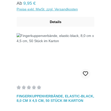
mit Metalldetektoren dank eingearbeiteter
Regulärer Preis:
Ab
9,95 €
Streifen. Hypoallergen, atmungsaktiv und
Preise exkl. MwSt. zzgl. Versandkosten
zuverlässig klebend. Einzeln hygienisch verpackt
für maximale Sauberkeit.
Details
Durchschnittliche Bewertung von 0 von 5 Sternen
FINGERKUPPENVERBÄNDE, ELASTIC-BLACK,
8,0 CM X 4,5 CM, 50 STÜCK IM KARTON