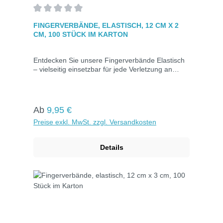
Durchschnittliche Bewertung von 0 von 5 Sternen
FINGERVERBÄNDE, ELASTISCH, 12 CM X 2
CM, 100 STÜCK IM KARTON
Entdecken Sie unsere Fingerverbände Elastisch
– vielseitig einsetzbar für jede Verletzung an
jedem Teil des Fingers. Erhältlich in elastischer
und wasserfester Ausführung für zusätzlichen
Schutz. Das elastische Material bietet
Bewegungsfreiheit dank längs- und
Regulärer Preis:
Ab
9,95 €
querelastischer Dehnbarkeit, während das
Preise exkl. MwSt. zzgl. Versandkosten
wasserfeste Material Feuchtigkeit und Öle
abweist. Hautfarben und einzeln verpackt in
Kartons zu je 100 Stück..Maße: 12 cm x 2
Details
cmElastischFarbe: Hautfarben100 Stück im
Karton.