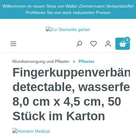
Willkommen im neuen Shop von Walter Zimmermann Verbandstoffe!
Zum Hauptinhalt springen
Profitieren Sie von stark reduzierten Preisen
0
Wundversorgung und Pflaster
Pflaster
Fingerkuppenverbänd
detectable, wasserfes
8,0 cm x 4,5 cm, 50
Stück im Karton