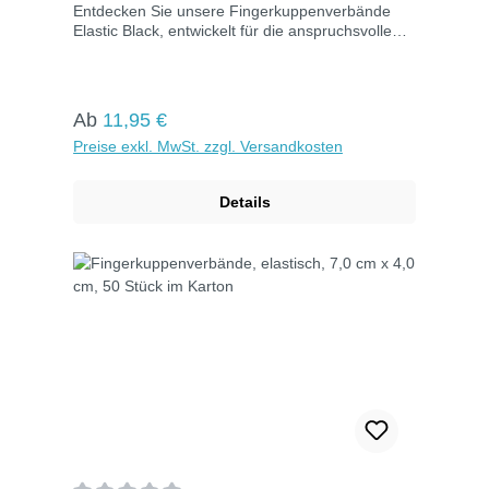
Entdecken Sie unsere Fingerkuppenverbände
Elastic Black, entwickelt für die anspruchsvolle
Versorgung von Fingerkuppenverletzungen. Ideal
für Bereiche mit Lebensmittelkontakt. Schnell
erkennbar durch blaue Färbung, leicht auffindbar
mit Metalldetektoren dank eingearbeiteter
Regulärer Preis:
Ab
11,95 €
Streifen. Hypoallergen, atmungsaktiv und
Preise exkl. MwSt. zzgl. Versandkosten
zuverlässig klebend. Einzeln hygienisch verpackt
für maximale Sauberkeit.Maße: 8,0 cm x 4,5
cmElastic BlackFarbe: Schwarz50 Stück im
Details
Karton.