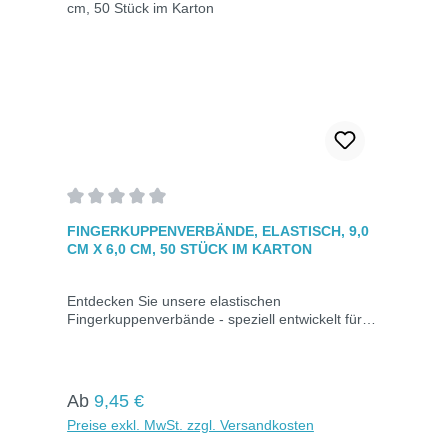
Durchschnittliche Bewertung von 0 von 5 Sternen
FINGERKUPPENVERBÄNDE, ELASTISCH, 9,0
CM X 6,0 CM, 50 STÜCK IM KARTON
Entdecken Sie unsere elastischen
Fingerkuppenverbände - speziell entwickelt für
die Versorgung von Fingerkuppenverletzungen.
Erhältlich in wasserfester Ausführung für
zusätzlichen Schutz. Das Mullwundkissen ist von
einem Kleberand umgeben, der eine umfassende
Regulärer Preis:
Ab
9,45 €
Abdeckung gewährleistet. Hautfarben und
Preise exkl. MwSt. zzgl. Versandkosten
einzeln verpackt in Kartons zu je 50 Stück.Maße:
9,0 cm x 6,0 cmElastischFarbe: Hautfarben50