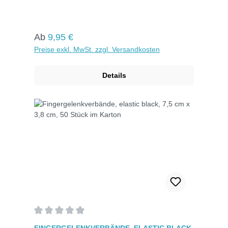
cm) für eine gezielte Versorgung von
Fingerverletzungen. Mit blauer Färbung und
Metallstreifen für einfache Erkennung und
Auffindbarkeit. Hypoallergen, atmungsaktiv und
Regulärer Preis:
Ab
9,95 €
einzeln verpackt für optimale Hygiene. Maße: 7,5
Preise exkl. MwSt. zzgl. Versandkosten
cm x 3,8 cmDetectable, WasserfestFarbe: Blau50
Stück im Karton.
Details
Durchschnittliche Bewertung von 0 von 5 Sternen