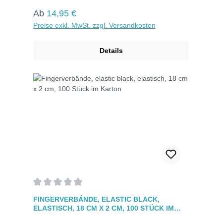
Klebekraft, querelastischem Gewebe und
Regulärer Preis:
Ab
14,95 €
Luftdurchlässigkeit. Vielseitig für jede Verletzung
Preise exkl. MwSt. zzgl. Versandkosten
am Finger.
Details
Durchschnittliche Bewertung von 0 von 5 Sternen
FINGERVERBÄNDE, ELASTIC BLACK,
ELASTISCH, 18 CM X 2 CM, 100 STÜCK IM
KARTON