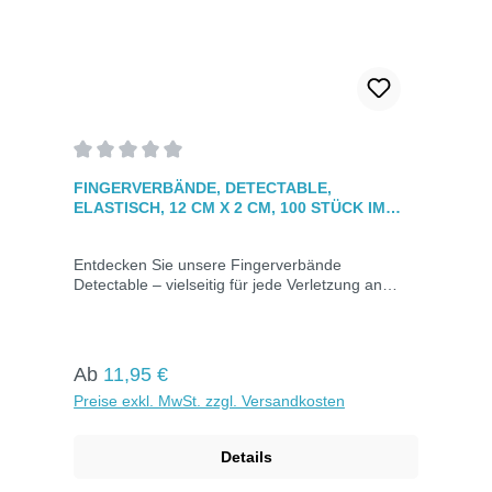
Durchschnittliche Bewertung von 0 von 5 Sternen
FINGERVERBÄNDE, DETECTABLE,
ELASTISCH, 12 CM X 2 CM, 100 STÜCK IM
KARTON
Entdecken Sie unsere Fingerverbände
Detectable – vielseitig für jede Verletzung an
jedem Teil des Fingers geeignet. Ideal für
Bereiche mit Lebensmittelkontakt, dank schneller
visueller Erkennung durch blaue Einfärbung. Mit
eingearbeiteten Metallstreifen für einfaches
Regulärer Preis:
Ab
11,95 €
Auffinden mit Metalldetektoren. Hypoallergen,
Preise exkl. MwSt. zzgl. Versandkosten
atmungsaktiv und zuverlässig klebend. Jeder
Verband ist einzeln hygienisch verpack.
Details