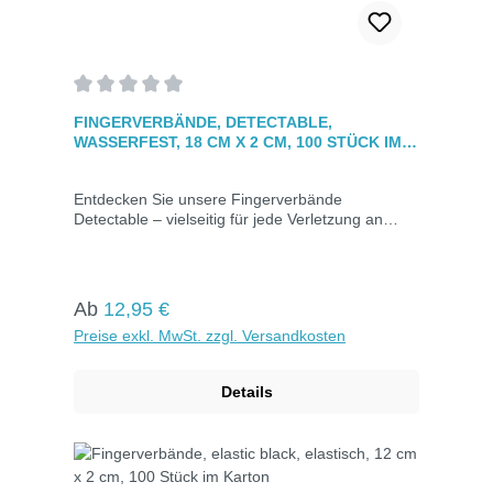
Durchschnittliche Bewertung von 0 von 5 Sternen
FINGERVERBÄNDE, DETECTABLE,
WASSERFEST, 18 CM X 2 CM, 100 STÜCK IM
KARTON
Entdecken Sie unsere Fingerverbände
Detectable – vielseitig für jede Verletzung an
jedem Teil des Fingers geeignet. Ideal für
Bereiche mit Lebensmittelkontakt, dank schneller
visueller Erkennung durch blaue Einfärbung. Mit
eingearbeiteten Metallstreifen für einfaches
Regulärer Preis:
Ab
12,95 €
Auffinden mit Metalldetektoren. Hypoallergen,
Preise exkl. MwSt. zzgl. Versandkosten
atmungsaktiv und zuverlässig klebend. Jeder
Verband ist einzeln hygienisch verpack.
Details