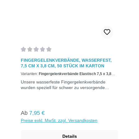
Durchschnittliche Bewertung von 0 von 5 Sternen
FINGERGELENKVERBÄNDE, WASSERFEST,
7,5 CM X 3,8 CM, 50 STÜCK IM KARTON
Varianten:
Fingergelenkverbände Elastisch 7,5 x 3,8
cm, 50 Stück
Unsere wasserfeste Fingergelenkverbände
wurden speziell für schwer zu versorgende
Fingergelenke entwickelt. Erhältlich in elastischer
und wasserfester Ausführung bieten sie
optimalen Schutz. Das Mullwundkissen in der
Mitte ist von einem Kleberand umgeben, der die
Regulärer Preis:
Ab
7,95 €
Wunde von allen Seiten schützt. Hautfarben und
Preise exkl. MwSt. zzgl. Versandkosten
in Kartons zu je 50 Stück verpackt. Maße: 7,5 x
3,8 cm50 Stück im
KartonWasserfestAtmungsaktiv Verklebt nicht mit
Details
der Wunde.