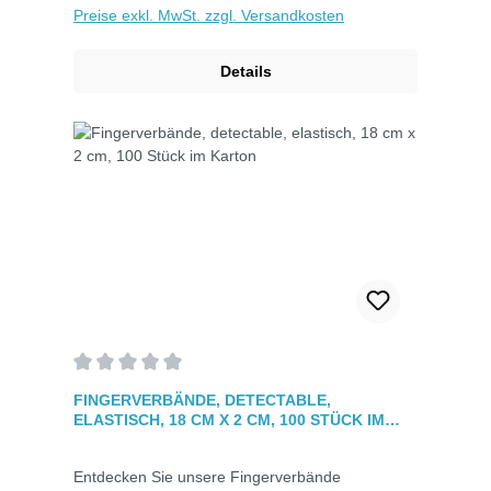
Preise exkl. MwSt. zzgl. Versandkosten
atmungsaktiv und zuverlässig klebend. Jeder
Verband ist einzeln hygienisch verpack.
Details
Durchschnittliche Bewertung von 0 von 5 Sternen
FINGERVERBÄNDE, DETECTABLE,
ELASTISCH, 18 CM X 2 CM, 100 STÜCK IM
KARTON
Entdecken Sie unsere Fingerverbände