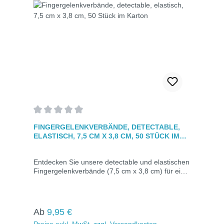
Durchschnittliche Bewertung von 0 von 5 Sternen
FINGERGELENKVERBÄNDE, DETECTABLE,
ELASTISCH, 7,5 CM X 3,8 CM, 50 STÜCK IM
KARTON
Entdecken Sie unsere detectable und elastischen
Fingergelenkverbände (7,5 cm x 3,8 cm) für eine
gezielte Versorgung von Fingerverletzungen. Mit
blauer Färbung und Metallstreifen für einfache
Erkennung und Auffindbarkeit. Hypoallergen,
atmungsaktiv und einzeln verpackt für optimale
Regulärer Preis:
Ab
9,95 €
Hygiene. Maße: 7,5 cm x 3,8 cmDetectable,