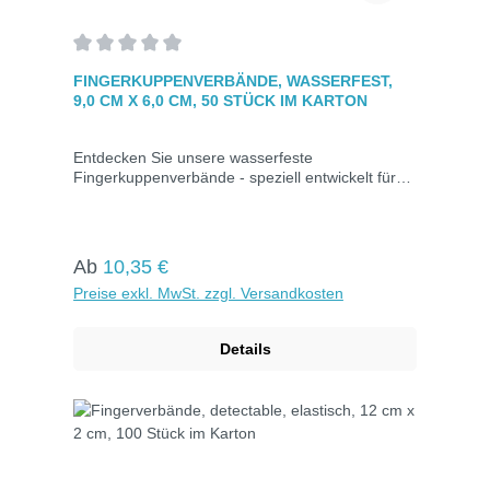
Durchschnittliche Bewertung von 0 von 5 Sternen
FINGERKUPPENVERBÄNDE, WASSERFEST,
9,0 CM X 6,0 CM, 50 STÜCK IM KARTON
Entdecken Sie unsere wasserfeste
Fingerkuppenverbände - speziell entwickelt für
die Versorgung von Fingerkuppenverletzungen.
Erhältlich in wasserfester Ausführung für
zusätzlichen Schutz. Das Mullwundkissen ist von
einem Kleberand umgeben, der eine umfassende
Regulärer Preis:
Ab
10,35 €
Abdeckung gewährleistet. Hautfarben und
Preise exkl. MwSt. zzgl. Versandkosten
einzeln verpackt in Kartons zu je 50 Stück.
Details