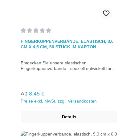
Durchschnittliche Bewertung von 0 von 5 Sternen
FINGERKUPPENVERBÄNDE, ELASTISCH, 8,0
CM X 4,5 CM, 50 STÜCK IM KARTON
Entdecken Sie unsere elastischen
Fingerkuppenverbände - speziell entwickelt für
die Versorgung von Fingerkuppenverletzungen.
Erhältlich in wasserfester Ausführung für
zusätzlichen Schutz. Das Mullwundkissen ist von
einem Kleberand umgeben, der eine umfassende
Regulärer Preis:
Ab
8,45 €
Abdeckung gewährleistet. Hautfarben und
Preise exkl. MwSt. zzgl. Versandkosten
einzeln verpackt in Kartons zu je 50 Stück.Maße:
8,0 cm x 4,5 cmElastischFarbe: Hautfarben50
Stück im Karton.
Details