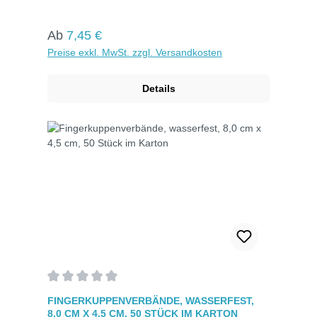
Erhältlich in wasserfester Ausführung für
zusätzlichen Schutz. Das Mullwundkissen ist von
einem Kleberand umgeben, der eine umfassende
Regulärer Preis:
Ab
7,45 €
Abdeckung gewährleistet. Hautfarben und
Preise exkl. MwSt. zzgl. Versandkosten
einzeln verpackt in Kartons zu je 50 Stück.
Details
Durchschnittliche Bewertung von 0 von 5 Sternen
FINGERKUPPENVERBÄNDE, WASSERFEST,
8,0 CM X 4,5 CM, 50 STÜCK IM KARTON