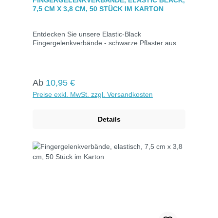
FINGERGELENKVERBÄNDE, ELASTIC BLACK,
7,5 CM X 3,8 CM, 50 STÜCK IM KARTON
Entdecken Sie unsere Elastic-Black
Fingergelenkverbände - schwarze Pflaster aus
robustem elastischem Gewebe. Perfekt geeignet
für die sichere Versorgung von kleinen
Verletzungen an beweglichen Körperteilen,
besonders in schmutzbelasteten Bereichen. Die
Regulärer Preis:
Ab
10,95 €
hohe Klebekraft, das querelastische Gewebe und
Preise exkl. MwSt. zzgl. Versandkosten
die Flexibilität machen sie zuverlässig und
komfortabel. Luftdurchlässig für optimale Heilung.
Maße: 7,5 cm x 3,8 cmElastic BlackFarbe:
Details
Schwarz50 Stück im Karton.