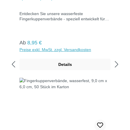
Entdecken Sie unsere wasserfeste
Fingerkuppenverbände - speziell entwickelt für
die Versorgung von Fingerkuppenverletzungen.
Erhältlich in wasserfester Ausführung für
zusätzlichen Schutz. Das Mullwundkissen ist von
einem Kleberand umgeben, der eine umfassende
Regulärer Preis:
Ab
8,95 €
Abdeckung gewährleistet. Hautfarben und
Preise exkl. MwSt. zzgl. Versandkosten
einzeln verpackt in Kartons zu je 50 Stück.
Details