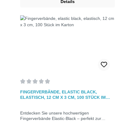
Details
Durchschnittliche Bewertung von 0 von 5 Sternen
FINGERVERBÄNDE, ELASTIC BLACK,
ELASTISCH, 12 CM X 3 CM, 100 STÜCK IM
KARTON
Entdecken Sie unsere hochwertigen
Fingerverbände Elastic-Black – perfekt zur
sicheren Versorgung kleiner Verletzungen an
beweglichen Körperteilen, besonders in
schmutzbelasteten Bereichen. Mit hoher