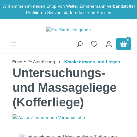
Willkommen im neuen Shop von Walter Zimmermann Verbandstoffe!
Zum Hauptinhalt springen
Profitieren Sie von stark reduzierten Preisen
0
Erste Hilfe Ausrüstung
Krankentragen und Liegen
Untersuchungs-
und Massageliege
(Kofferliege)
Bildergalerie überspringen